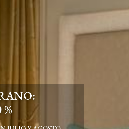
ERANO:
 %
N JULIO Y AGOSTO