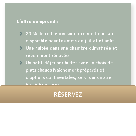
CONTENT BLOCKS
L'offre comprend :
20 % de réduction sur notre meilleur tarif
disponible pour les mois de juillet et août
Une nuitée dans une chambre climatisée et
récemment rénovée
Un petit-déjeuner buffet avec un choix de
plats chauds fraîchement préparés et
d'options continentales, servi dans notre
Bar & Brasserie
Accès Wi-Fi haut débit gratuit
RÉSERVEZ
Notre équipe de conciergerie se fera un
plaisir de vous conseiller et de vous guider
pour profiter au mieux de votre séjour à
Dublin
Proximité de la très animée Grafton Street
et de certains lieux culturels