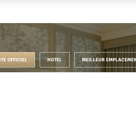
EC NOUS
ITE OFFICIEL
HOTEL
MEILLEUR EMPLACEME
Offres Exclusives
Annulation gratuite lor
réservation tarifs fle