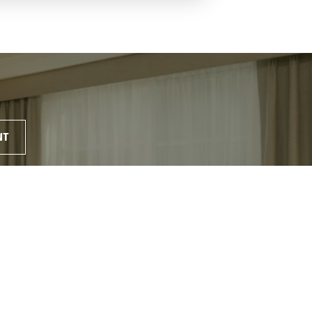
NT
s de la
Aucun coût caché
xibles