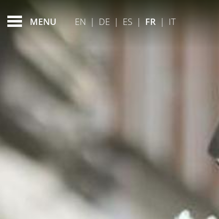
FEATURED - SLIDES
EN
|
DE
|
ES
|
FR
|
IT
MENU