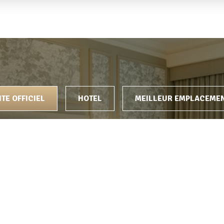
EC NOUS
ITE OFFICIEL
HOTEL
MEILLEUR EMPLACEME
Offres Exclusives
Annulation gratuite lor
réservation tarifs fle