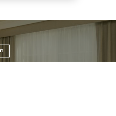
NT
s de la
Aucun coût caché
xibles