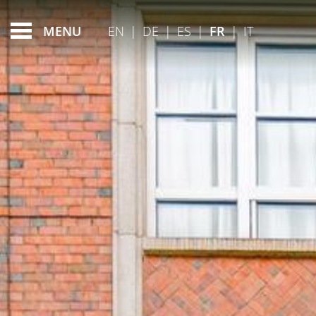
FEATURED - SLIDES
EN
|
DE
|
ES
|
FR
|
IT
MENU