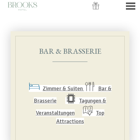
nü
BAR & BRASSERIE
BAR & BRASSERIE
Zimmer & Suiten
Bar &
Brasserie
Tagungen &
Veranstaltungen
Top
Attractions