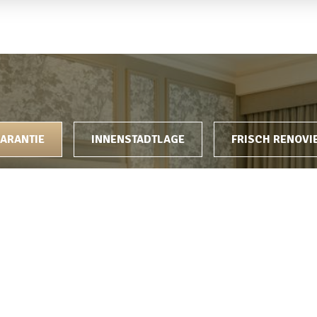
EIBEN
ARANTIE
INNENSTADTLAGE
FRISCH RENOVI
xklusive Angebote
Kostenlose stornierung 
buchung flexibler pr