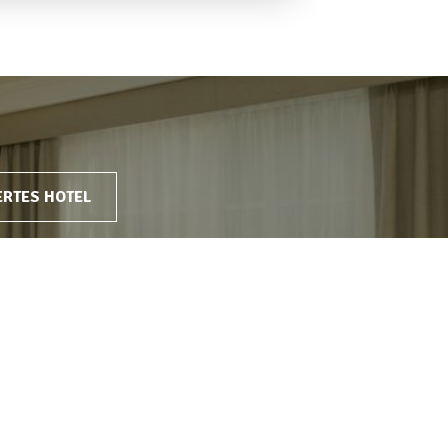
ERTES HOTEL
bei der
Keine versteckten kosten
eise