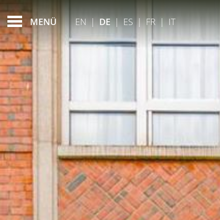
FEATURED - SLIDES
EN
|
DE
|
ES
|
FR
|
IT
MENÜ