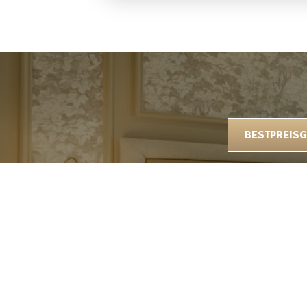
3 GRÜNDE, BEI UNS ZU BL
BESTPREISG
Garantiert bester Preis
E