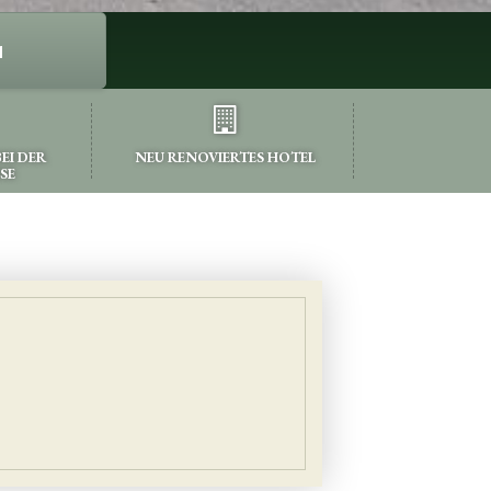
N
EI DER
NEU RENOVIERTES HOTEL
SE