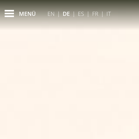
EIN ABENTEUERLICH
FEATURED - SLIDES
EN
|
DE
|
ES
|
FR
|
IT
MENÜ