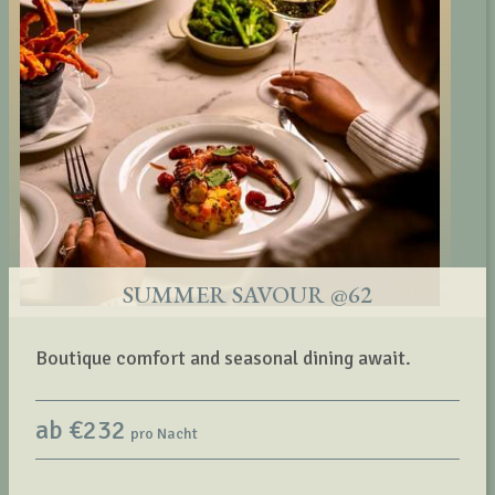
SUMMER SAVOUR @62
Boutique comfort and seasonal dining await.
ab
€
232
pro Nacht