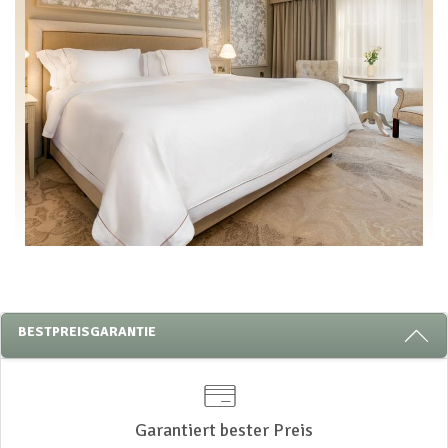
3 GRÜNDE, BEI UNS ZU BLEIBEN
BESTPREISGARANTIE
Garantiert bester Preis