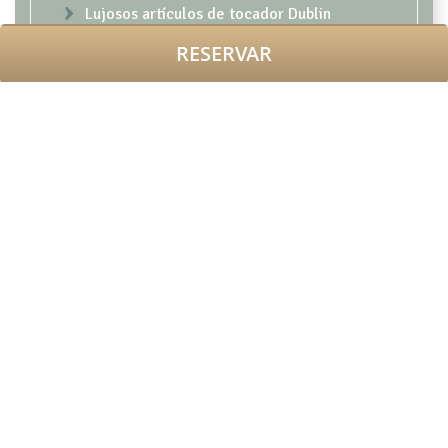
Lujosos artículos de tocador Dublin
Herbalist
RESERVAR
Tomas de alimentación USB
Secador de pelo de salón
Plancha y tabla de planchar
Caja fuerte en la habitación para ordenador
portátil
Escritorio y silla con cubierta de mármo
Y por supuesto.... Servicio de habitaciones
las 24 horas
RESERVAR AHORA